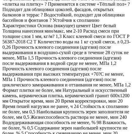
«плитка на плитку» ? Применяется в системе «Тёплый пол» ?
Подходит для облицовки цоколей, фасадов, открытых
балконов и террас ? Водостойкий, подходит для облицовки
бассейнов и фонтанов ? Устойчив к сползанию
Характеристики Основа (вяжущее) цемент Цвет белый
Толщина нанесения мин/макс, мм 2-10 Расход смеси при
толщине слоя 1 мм, кг/м? 1,3 Класс клеевой смеси по ГОСТ Р
56387-2018 С2 Т Количество воды на 1 кг сухой смеси, л 0,23-
0,26 Прочность клеевого соединения (адгезия) после
выдерживания в воздушно-сухой среде в течение 28 суток не
менее, МПа 1,5 Прочность клеевого соединения (адгезия)
после выдерживания в водной среде не менее, МПа 1,2
Прочность клеевого соединения (адгезия) после
выдерживания при высоких температурах +70?С не менее,
МПа 1 Прочность клеевого соединения (адгезия) после
циклического замораживания и оттаивания не менее, МПа 1,2
Формат плитки не более, мм Натуральный и искусственный
камень, керамическая плитка, керамический гранит 600х1200
мм Открытое время, мин 20 Время корректировки, мин 20
Время пешей нагрузки не ранее, ч 24 Стойкость к сползанию
не более, мм 0,5 Наибольшая крупность зерен заполнителя не
более, мм 0,5 Жизнеспособность раствора не менее, мин 240
Водоудерживающая способность не менее, % 98 Влажность,
не более, % 0,5 Содержание зерен наибольшей крупности не
более, % 5 Способность к смачиванию не менее, мин 20