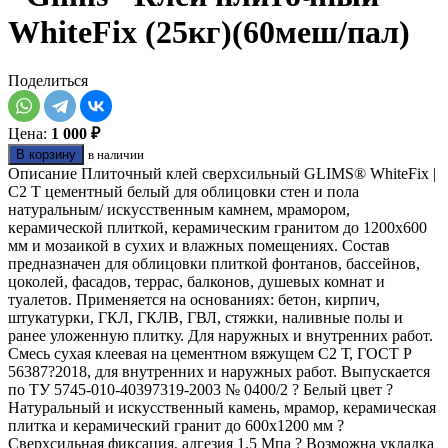
WhiteFix (25кг)(60меш/пал)
Поделиться
Цена:
1 000 ₽
В корзину
в наличии
Описание Плиточный клей сверхсильный GLIMS® WhiteFix |
C2 T цементный белый для облицовки стен и пола
натуральным/ искусственным камнем, мрамором,
керамической плиткой, керамическим гранитом до 1200х600
мм и мозаикой в сухих и влажных помещениях. Состав
предназначен для облицовки плиткой фонтанов, бассейнов,
цоколей, фасадов, террас, балконов, душевых комнат и
туалетов. Применяется на основаниях: бетон, кирпич,
штукатурки, ГКЛ, ГКЛВ, ГВЛ, стяжки, наливные полы и
ранее уложенную плитку. Для наружных и внутренних работ.
Смесь сухая клеевая на цементном вяжущем С2 Т, ГОСТ Р
56387?2018, для внутренних и наружных работ. Выпускается
по ТУ 5745-010-40397319-2003 № 0400/2 ? Белый цвет ?
Натуральный и искусственный камень, мрамор, керамическая
плитка и керамический гранит до 600х1200 мм ?
Сверхсильная фиксация, адгезия 1,5 Мпа ? Возможна укладка