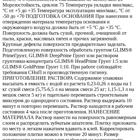
Морозостойкость, циклов 75 Температура укладки мин/макс,
°С от +5 до +35 Температура эксплуатации мин/макс, °С от
-50 до +70 ПОДГОТОВКА ОСНОВАНИЯ При нанесении и
отверждении материала температура основания и
окружающего воздуха должна быть от +5 °С до +35 °С.
Поверхность должна быть сухой, прочной, очищенной от
пыли, краски, масляных пятен и прочих загрязнений.
Крупные дефекты поверхности предварительно заделать.
Подготовленную поверхность обработать грунтом GLIMS®
PrimeГрунт, GLIMS® DeepPrime Грунт или раствором
грунтовки-концентрата GLIMS® HeadPrime Грунт 1:5 или
GLIMS® GoldPrime Грунт 1:10. При работе соблюдайте
требования СНиП и производственную гигиену.
ПРИГОТОВЛЕНИЕ РАСТВОРА Содержимое упаковки
высыпать в емкость с водой из расчета 0,23-0,26 л воды на 1
кг сухой смеси (5,75-6,5 л на мешок смеси 25 кг; 1,15-1,3 л на
мешок смеси 5 кг) и тщательно перемешать строительным
миксером до однородного состояния. Раствор выдержать 10
минут и повторно перемешать. Раствор находится в рабочем
состоянии 4 часа после приготовления. НАНЕСЕНИЕ
МАТЕРИАЛА Раствор нанести на поверхность равномерным
слоем и распределить зубчатым шпателем. Плитку приложить
по месту и легким нажатием вдавить в клей. Корректировать
положение плитки можно в течение 20 минут. Размер
поверхности нанесения клея выбирают из возможности