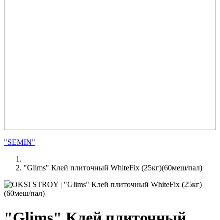
"SEMIN"
"Glims" Клей плиточный WhiteFix (25кг)(60меш/пал)
"Glims" Клей плиточный