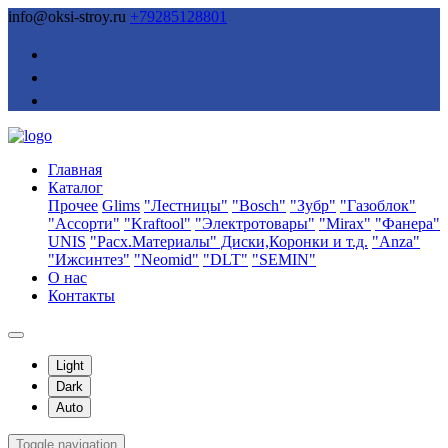
info@oksi-stroy.ru
+79285128801
Главная
Каталог
Прочее
Glims
"Лестницы"
"Bosch"
"Зубр"
"Газоблок"
"Ассорти"
"Kraftool"
"Электротовары"
"Mirax"
"Фанера"
UNIS
"Расх.Материалы" Диски,Коронки и т.д.
"Anza"
"Ижсинтез"
"Neomid"
"DLT"
"SEMIN"
О нас
Контакты
Light
Dark
Auto
Toggle navigation