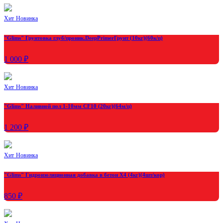
Хит
Новинка
"Glims" Грунтовка глуб/проник.DeepPrimerГрунт (10кг)(60к/п)
1 000 ₽
Хит
Новинка
"Glims" Наливной пол 1-10мм CF10 (20кг)(64м/п)
1 200 ₽
Хит
Новинка
"Glims" Гидроизоляционная добавка в бетон X4 (4кг)(4шт/кор)
850 ₽