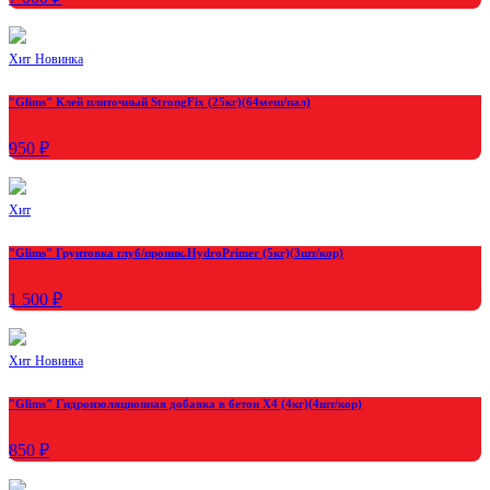
Хит
Новинка
"Glims" Клей плиточный StrongFix (25кг)(64меш/пал)
950 ₽
Хит
"Glims" Грунтовка глуб/проник.HydroPrimer (5кг)(3шт/кор)
1 500 ₽
Хит
Новинка
"Glims" Гидроизоляционная добавка в бетон X4 (4кг)(4шт/кор)
850 ₽