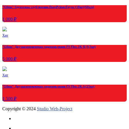
"Glims" Грунтовка глуб/проник.DeepPrimerГрунт (10кг)(60к/п)
1 000 ₽
Хит
"Glims" Двухкомпонентная гидроизоляция FS Flex 2K B (9,5кг)
5 000 ₽
Хит
"Glims" Двухкомпонентная гидроизоляция FS Flex 2K A (25кг)
1 500 ₽
Copyright © 2024
Studio Web-Project