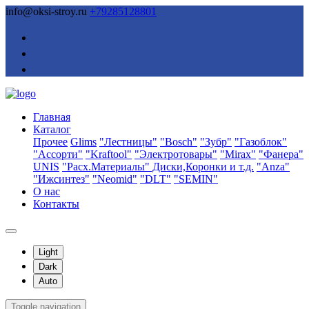
info@oksi-stroy.ru
+79285128801
Главная
Каталог
Прочее
Glims
"Лестницы"
"Bosch"
"Зубр"
"Газоблок"
"Ассорти"
"Kraftool"
"Электротовары"
"Mirax"
"Фанера"
UNIS
"Расх.Материалы" Диски,Коронки и т.д.
"Anza"
"Ижсинтез"
"Neomid"
"DLT"
"SEMIN"
О нас
Контакты
Light
Dark
Auto
Toggle navigation