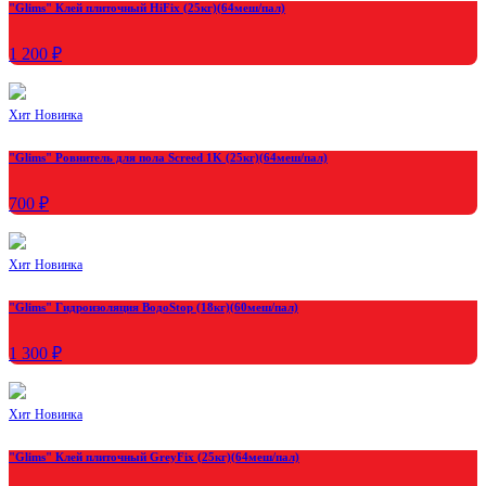
"Glims" Клей плиточный HiFix (25кг)(64меш/пал)
1 200 ₽
Хит
Новинка
"Glims" Ровнитель для пола Screed 1K (25кг)(64меш/пал)
700 ₽
Хит
Новинка
"Glims" Гидроизоляция ВодоStop (18кг)(60меш/пал)
1 300 ₽
Хит
Новинка
"Glims" Клей плиточный GreyFix (25кг)(64меш/пал)