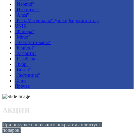
"Neomid"
"Ижсинтез"
"Anza"
"Расх.Материалы" Диски,Коронки и т.д.
UNIS
"Фанера"
"Mirax"
"Электротовары"
"Kraftool"
"Ассорти"
"Газоблок"
"Зубр"
"Bosch"
"Лестницы"
Glims
Прочее
АКЦИЯ
При покупке напольного покрытия - плинтус в
подарок!