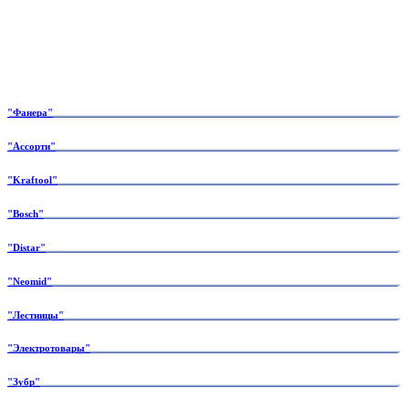
"Фанера"
"Ассорти"
"Kraftool"
"Bosch"
"Distar"
"Neomid"
"Лестницы"
"Электротовары"
"Зубр"