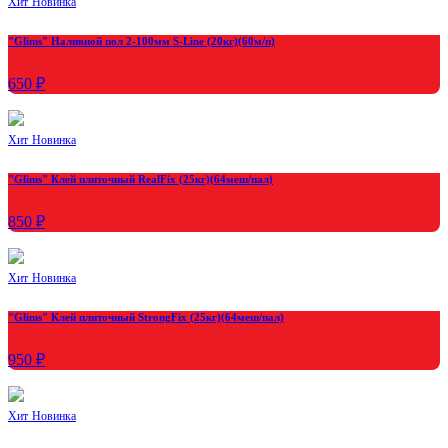
Хит
Новинка
"Glims" Наливной пол 2-100мм S-Line (20кг)(60м/п)
650 ₽
Хит
Новинка
"Glims" Клей плиточный RealFix (25кг)(64меш/пал)
850 ₽
Хит
Новинка
"Glims" Клей плиточный StrongFix (25кг)(64меш/пал)
950 ₽
Хит
Новинка