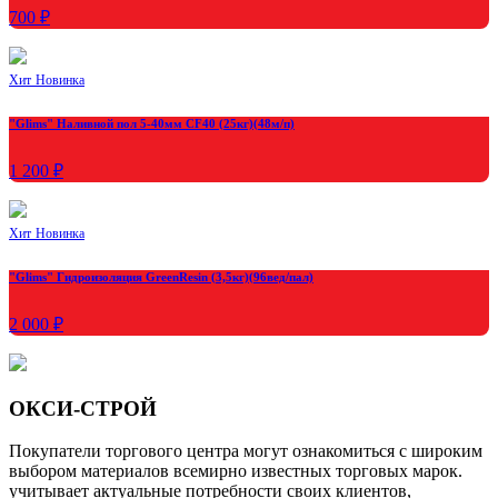
700 ₽
Хит
Новинка
"Glims" Наливной пол 5-40мм CF40 (25кг)(48м/п)
1 200 ₽
Хит
Новинка
"Glims" Гидроизоляция GreenResin (3,5кг)(96вед/пал)
2 000 ₽
ОКСИ-СТРОЙ
Покупатели торгового центра могут ознакомиться с широким
выбором материалов всемирно известных торговых марок.
учитывает актуальные потребности своих клиентов,