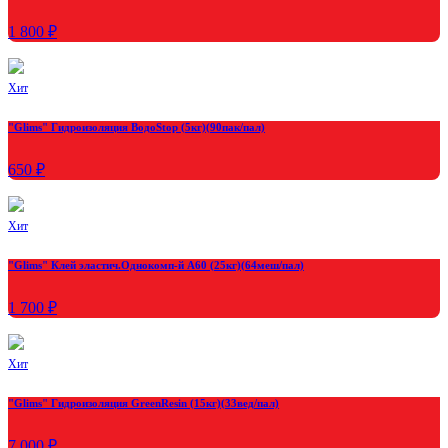
1 800 ₽
Хит
"Glims" Гидроизоляция ВодоStop (5кг)(90пак/пал)
650 ₽
Хит
"Glims" Клей эластич.Однокомп-й A60 (25кг)(64меш/пал)
1 700 ₽
Хит
"Glims" Гидроизоляция GreenResin (15кг)(33вед/пал)
7 000 ₽