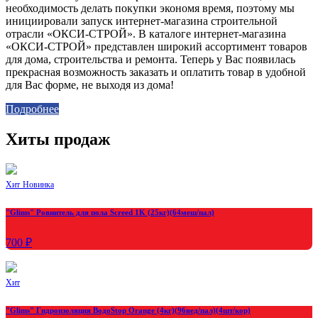
необходимость делать покупки экономя время, поэтому мы
инициировали запуск интернет-магазина строительной
отрасли «ОКСИ-СТРОЙ». В каталоге интернет-магазина
«ОКСИ-СТРОЙ» представлен широкий ассортимент товаров
для дома, строительства и ремонта. Теперь у Вас появилась
прекрасная возможность заказать и оплатить товар в удобной
для Вас форме, не выходя из дома!
Подробнее
Хиты продаж
Хит
Новинка
"Glims" Ровнитель для пола Screed 1K (25кг)(64меш/пал)
700 ₽
Хит
"Glims" Гидроизоляция ВодоStop Orange (4кг)(96вед/пал)(4шт/кор)