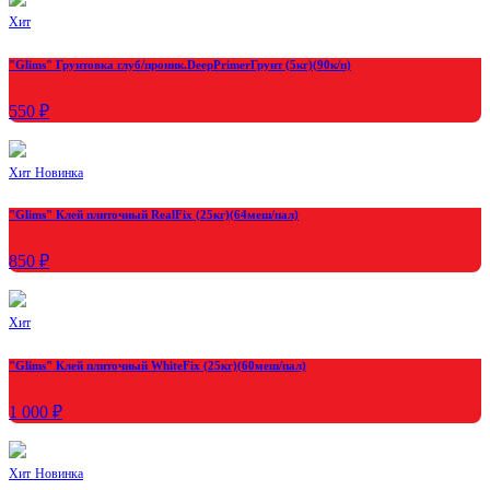
Хит
"Glims" Грунтовка глуб/проник.DeepPrimerГрунт (5кг)(90к/п)
550 ₽
Хит
Новинка
"Glims" Клей плиточный RealFix (25кг)(64меш/пал)
850 ₽
Хит
"Glims" Клей плиточный WhiteFix (25кг)(60меш/пал)
1 000 ₽
Хит
Новинка