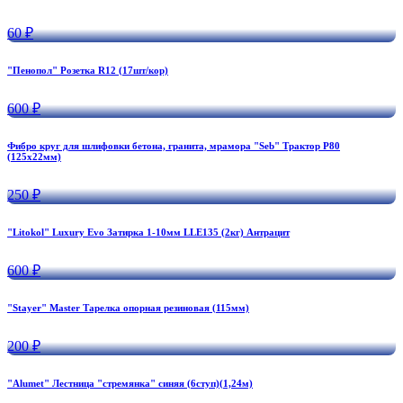
60 ₽
"Пенопол" Розетка R12 (17шт/кор)
600 ₽
Фибро круг для шлифовки бетона, гранита, мрамора "Seb" Трактор Р80
(125х22мм)
250 ₽
"Litokol" Luxury Evo Затирка 1-10мм LLE135 (2кг) Антрацит
600 ₽
"Stayer" Master Тарелка опорная резиновая (115мм)
200 ₽
"Alumet" Лестница "стремянка" синяя (6ступ)(1,24м)