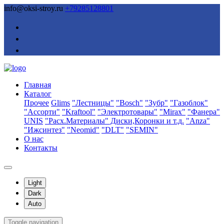
info@oksi-stroy.ru
+79285128801
Главная
Каталог
Прочее
Glims
"Лестницы"
"Bosch"
"Зубр"
"Газоблок"
"Ассорти"
"Kraftool"
"Электротовары"
"Mirax"
"Фанера"
UNIS
"Расх.Материалы" Диски,Коронки и т.д.
"Anza"
"Ижсинтез"
"Neomid"
"DLT"
"SEMIN"
О нас
Контакты
Light
Dark
Auto
Toggle navigation