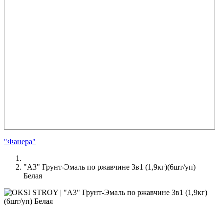
"Фанера"
"А3" Грунт-Эмаль по ржавчине 3в1 (1,9кг)(6шт/уп)
Белая