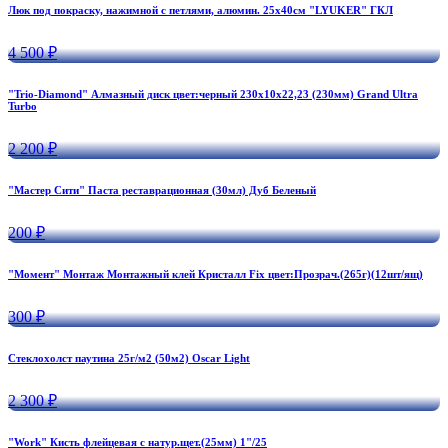
Люк под покраску, нажимной с петлями, алюмин. 25х40см "LYUKER" ГКЛ
4 500 ₽
"Trio-Diamond" Алмазный диск цвет:черный 230х10х22,23 (230мм) Grand Ultra
Turbo
2 200 ₽
"Мастер Сити" Паста реставрационная (30мл) Дуб Беленый
200 ₽
"Момент" Монтаж Монтажный клей Кристалл Fix цвет:Прозрач.(265г)(12шт/ящ)
300 ₽
Стеклохолст паутина 25г/м2 (50м2) Oscar Light
2 300 ₽
"Work" Кисть флейцевая с натур.щет.(25мм) 1"/25