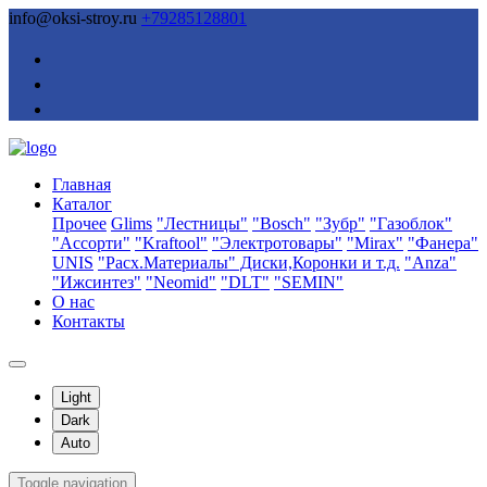
info@oksi-stroy.ru
+79285128801
Главная
Каталог
Прочее
Glims
"Лестницы"
"Bosch"
"Зубр"
"Газоблок"
"Ассорти"
"Kraftool"
"Электротовары"
"Mirax"
"Фанера"
UNIS
"Расх.Материалы" Диски,Коронки и т.д.
"Anza"
"Ижсинтез"
"Neomid"
"DLT"
"SEMIN"
О нас
Контакты
Light
Dark
Auto
Toggle navigation