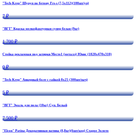
"Tech-Krep" Шуруп по бетону Frs-s (7,5х112)(100шт/уп)
7 ₽
"ВГТ" Краска мелкофактурная супер белая (9кг)
1 700 ₽
Стойка рекламная под затирки Место1 (металл) Юнис (1020х470х310)
0 ₽
"Tech-Krep" Анкерный болт с гайкой 8х25 (300шт/пач)
5 ₽
"ВГТ" Эмаль для пола (10кг) Суп. Белый
7 500 ₽
"Elcon" Patina Декоративная патина (0,8кг)(6шт/кор) Старое Золото