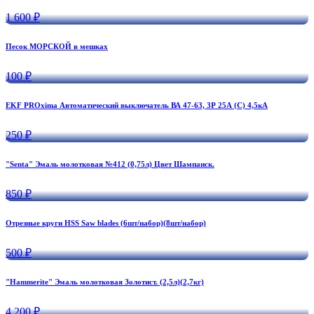
1 600 ₽
Песок МОРСКОЙ в мешках
100 ₽
EKF PROxima Автоматический выключатель ВА 47-63, 3Р 25А (С) 4,5кА
250 ₽
"Senta" Эмаль молотковая №412 (0,75л) Цвет Шампанск.
850 ₽
Отрезные круги HSS Saw blades (6шт/набор)(8шт/набор)
500 ₽
"Hammerite" Эмаль молотковая Золотист. (2,5л)(2,7кг)
4 200 ₽