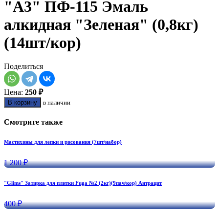
"А3" ПФ-115 Эмаль
алкидная "Зеленая" (0,8кг)
(14шт/кор)
Поделиться
Цена:
250 ₽
В корзину
в наличии
Смотрите также
Мастихины для лепки и рисования (7шт/набор)
1 200 ₽
"Glims" Затирка для плитки Fuga №2 (2кг)(9пач/кор) Антрацит
400 ₽