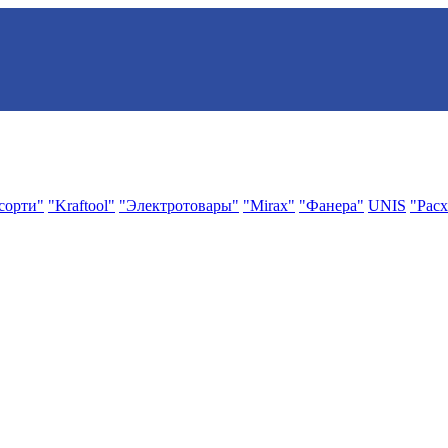
сорти"
"Kraftool"
"Электротовары"
"Mirax"
"Фанера"
UNIS
"Расх