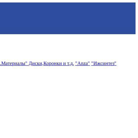
.Материалы" Диски,Коронки и т.д.
"Anza"
"Ижсинтез"