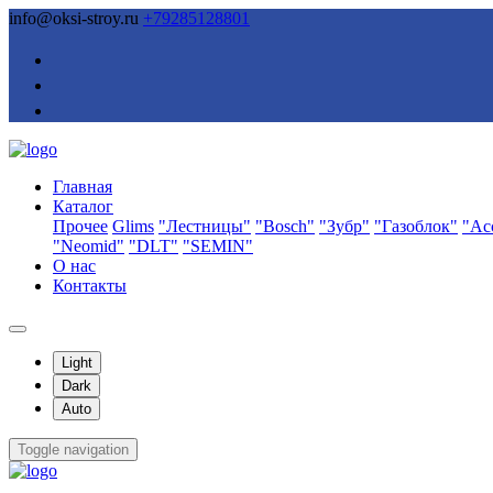
info@oksi-stroy.ru
+79285128801
Главная
Каталог
Прочее
Glims
"Лестницы"
"Bosch"
"Зубр"
"Газоблок"
"Ас
"Neomid"
"DLT"
"SEMIN"
О нас
Контакты
Light
Dark
Auto
Toggle navigation