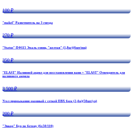
100 ₽
"makel" Разветвитель на 3 гнезда
270 ₽
"Status" ПФ115 Эмаль глянц. "желтая" (1,8кг)(6шт/ящ)
350 ₽
"ELAST" Наливной акрил для восстановления ванн + "ELAST" Отвердитель для
наливного акрила
3 500 ₽
Угол примыкания оконный с сеткой ПВХ 6мм (2,4м)(50шт/уп)
200 ₽
"Энкор" Бур по бетону (6х50/110)