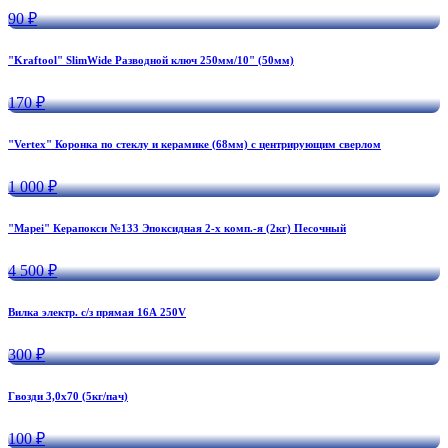
90 ₽
"Kraftool" SlimWide Разводной ключ 250мм/10" (50мм)
170 ₽
"Vertex" Коронка по стеклу и керамике (68мм) с центрирующим сверлом
1 000 ₽
"Mapei" Керапокси №133 Эпоксидная 2-х комп.-я (2кг) Песочный
4 500 ₽
Вилка электр. с/з прямая 16А 250V
300 ₽
Гвозди 3,0х70 (5кг/пач)
100 ₽