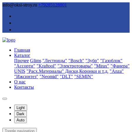
info@oksi-stroy.ru
+79285128801
Главная
Каталог
Прочее
Glims
"Лестницы"
"Bosch"
"Зубр"
"Газоблок"
"Ассорти"
"Kraftool"
"Электротовары"
"Mirax"
"Фанера"
UNIS
"Расх.Материалы" Диски,Коронки и т.д.
"Anza"
"Ижсинтез"
"Neomid"
"DLT"
"SEMIN"
О нас
Контакты
Light
Dark
Auto
Toggle navigation