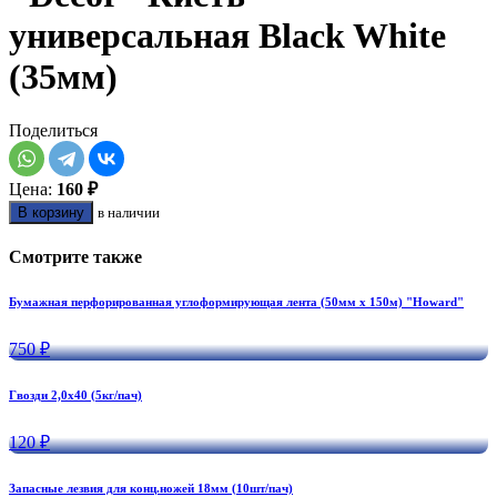
универсальная Black White
(35мм)
Поделиться
Цена:
160 ₽
В корзину
в наличии
Смотрите также
Бумажная перфорированная углоформирующая лента (50мм х 150м) "Howard"
750 ₽
Гвозди 2,0х40 (5кг/пач)
120 ₽
Запасные лезвия для конц.ножей 18мм (10шт/пач)