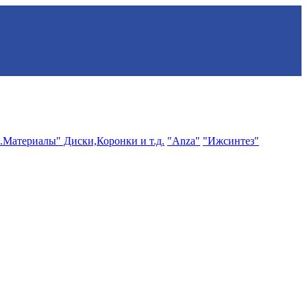
.Материалы" Диски,Коронки и т.д.
"Anza"
"Ижсинтез"