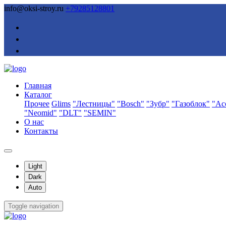
info@oksi-stroy.ru
+79285128801
Главная
Каталог
Прочее
Glims
"Лестницы"
"Bosch"
"Зубр"
"Газоблок"
"Ас
"Neomid"
"DLT"
"SEMIN"
О нас
Контакты
Light
Dark
Auto
Toggle navigation