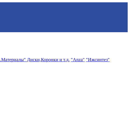
.Материалы" Диски,Коронки и т.д.
"Anza"
"Ижсинтез"