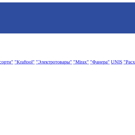
сорти"
"Kraftool"
"Электротовары"
"Mirax"
"Фанера"
UNIS
"Расх