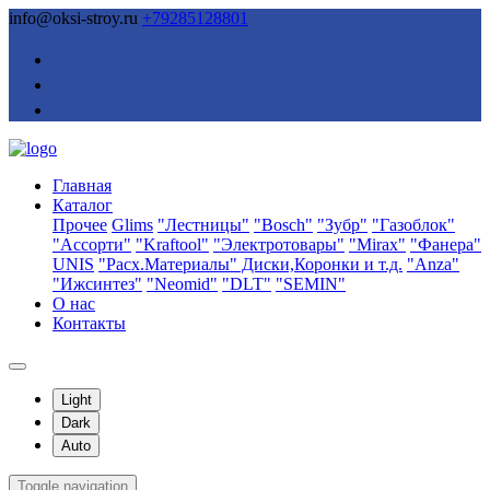
info@oksi-stroy.ru
+79285128801
Главная
Каталог
Прочее
Glims
"Лестницы"
"Bosch"
"Зубр"
"Газоблок"
"Ассорти"
"Kraftool"
"Электротовары"
"Mirax"
"Фанера"
UNIS
"Расх.Материалы" Диски,Коронки и т.д.
"Anza"
"Ижсинтез"
"Neomid"
"DLT"
"SEMIN"
О нас
Контакты
Light
Dark
Auto
Toggle navigation