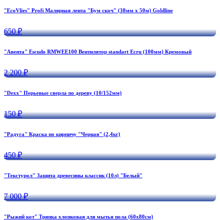
"EcoVlies" Profi Малярная лента "Бум скоч" (38мм х 50м) Goldline
650 ₽
"Авента" Escudo RMWEE100 Вентилятор standart Ecru (100мм) Кремовый
2 200 ₽
"Dexx" Перьевые сверла по дереву (10/152мм)
150 ₽
"Радуга" Краска по кирпичу "Черная" (2,4кг)
450 ₽
"Текстурол" Защита древесины классик (10л) "Белый"
7 000 ₽
"Рыжий кот" Тряпка хлопковая для мытья пола (60х80см)