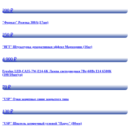
200 ₽
"Формат" Розетка 380A (17шт)
250 ₽
"ВГТ" Штукатурка декоративная эффект Марморино (16кг)
4 900 ₽
Ergolux LED-CA35-7W-E14-6K Лампа светодиодная 7Вт=60Вт Е14 6500К
(100/10шт/уп)
70 ₽
"USP" Очки защитные синие закрытого типа
130 ₽
"USP" Шпатель затирочный угловой "Парус" (80мм)