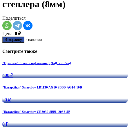
степлера (8мм)
Поделиться
Цена:
0 ₽
В корзину
в наличии
Смотрите также
"Престиж" Ксилол нефтянной (0,9л)(12шт/ящ)
400 ₽
"Батарейки" Smartbuy LR1130 AG10 SBBB-AG10-10B
20 ₽
"Батарейки" Smartbuy CR2032 SBBL-2032-5B
0 ₽