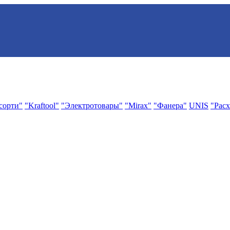
сорти"
"Kraftool"
"Электротовары"
"Mirax"
"Фанера"
UNIS
"Расх