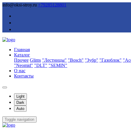
info@oksi-stroy.ru
+79285128801
Главная
Каталог
Прочее
Glims
"Лестницы"
"Bosch"
"Зубр"
"Газоблок"
"Ас
"Neomid"
"DLT"
"SEMIN"
О нас
Контакты
Light
Dark
Auto
Toggle navigation