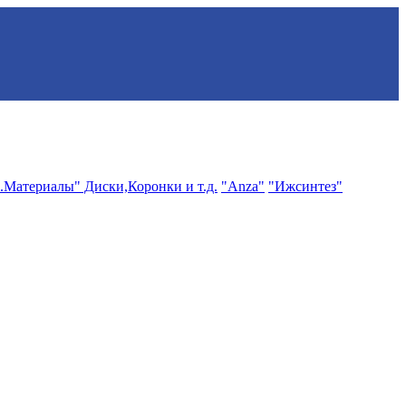
.Материалы" Диски,Коронки и т.д.
"Anza"
"Ижсинтез"