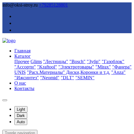
info@oksi-stroy.ru
+79285128801
Главная
Каталог
Прочее
Glims
"Лестницы"
"Bosch"
"Зубр"
"Газоблок"
"Ассорти"
"Kraftool"
"Электротовары"
"Mirax"
"Фанера"
UNIS
"Расх.Материалы" Диски,Коронки и т.д.
"Anza"
"Ижсинтез"
"Neomid"
"DLT"
"SEMIN"
О нас
Контакты
Light
Dark
Auto
Toggle navigation