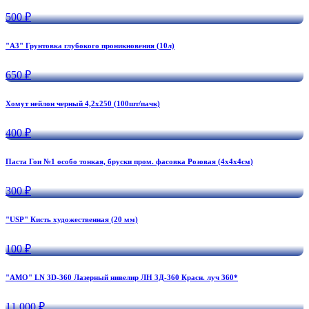
500 ₽
"А3" Грунтовка глубокого проникновения (10л)
650 ₽
Хомут нейлон черный 4,2х250 (100шт/пачк)
400 ₽
Паста Гои №1 особо тонкая, бруски пром. фасовка Розовая (4х4х4см)
300 ₽
"USP" Кисть художественная (20 мм)
100 ₽
"AMO" LN 3D-360 Лазерный нивелир ЛН 3Д-360 Красн. луч 360*
11 000 ₽