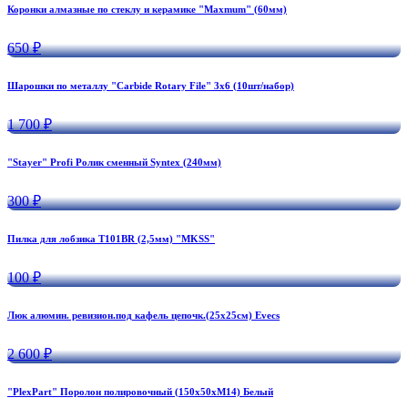
Коронки алмазные по стеклу и керамике "Maxmum" (60мм)
650 ₽
Шарошки по металлу "Carbide Rotary File" 3х6 (10шт/набор)
1 700 ₽
"Stayer" Profi Ролик сменный Syntex (240мм)
300 ₽
Пилка для лобзика T101BR (2,5мм) "MKSS"
100 ₽
Люк алюмин. ревизион.под кафель цепочк.(25х25см) Evecs
2 600 ₽
"PlexPart" Поролон полировочный (150х50хМ14) Белый