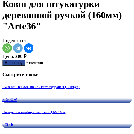
Ковш для штукатурки
деревянной ручкой (160мм)
"Arte36"
Поделиться
Цена:
300 ₽
В корзину
в наличии
Смотрите также
"Vetonit" Tek 828 DB 75 Лента гидроиз-я (10м/рул)
3 500 ₽
Насадка на швабру с липучкой (12х32см)
200 ₽