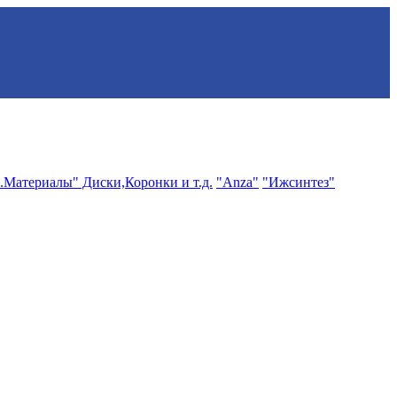
.Материалы" Диски,Коронки и т.д.
"Anza"
"Ижсинтез"