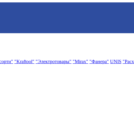
сорти"
"Kraftool"
"Электротовары"
"Mirax"
"Фанера"
UNIS
"Расх