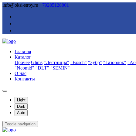
info@oksi-stroy.ru
+79285128801
Главная
Каталог
Прочее
Glims
"Лестницы"
"Bosch"
"Зубр"
"Газоблок"
"Ас
"Neomid"
"DLT"
"SEMIN"
О нас
Контакты
Light
Dark
Auto
Toggle navigation