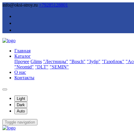
info@oksi-stroy.ru
+79285128801
Главная
Каталог
Прочее
Glims
"Лестницы"
"Bosch"
"Зубр"
"Газоблок"
"Ас
"Neomid"
"DLT"
"SEMIN"
О нас
Контакты
Light
Dark
Auto
Toggle navigation