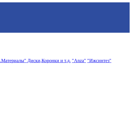
.Материалы" Диски,Коронки и т.д.
"Anza"
"Ижсинтез"