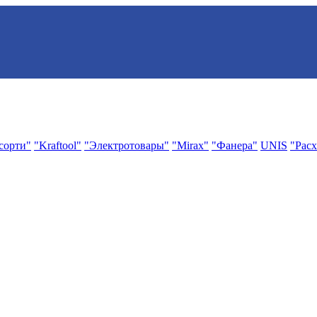
сорти"
"Kraftool"
"Электротовары"
"Mirax"
"Фанера"
UNIS
"Расх