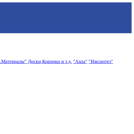
.Материалы" Диски,Коронки и т.д.
"Anza"
"Ижсинтез"