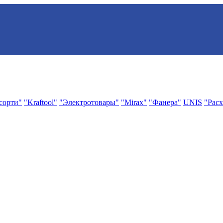
сорти"
"Kraftool"
"Электротовары"
"Mirax"
"Фанера"
UNIS
"Расх