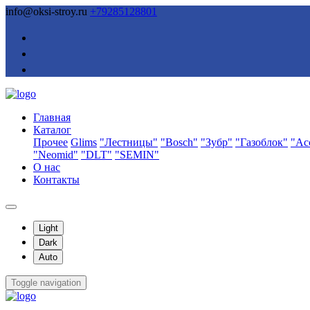
info@oksi-stroy.ru
+79285128801
Главная
Каталог
Прочее
Glims
"Лестницы"
"Bosch"
"Зубр"
"Газоблок"
"Ас
"Neomid"
"DLT"
"SEMIN"
О нас
Контакты
Light
Dark
Auto
Toggle navigation