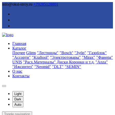
info@oksi-stroy.ru
+79285128801
Главная
Каталог
Прочее
Glims
"Лестницы"
"Bosch"
"Зубр"
"Газоблок"
"Ассорти"
"Kraftool"
"Электротовары"
"Mirax"
"Фанера"
UNIS
"Расх.Материалы" Диски,Коронки и т.д.
"Anza"
"Ижсинтез"
"Neomid"
"DLT"
"SEMIN"
О нас
Контакты
Light
Dark
Auto
Toggle navigation