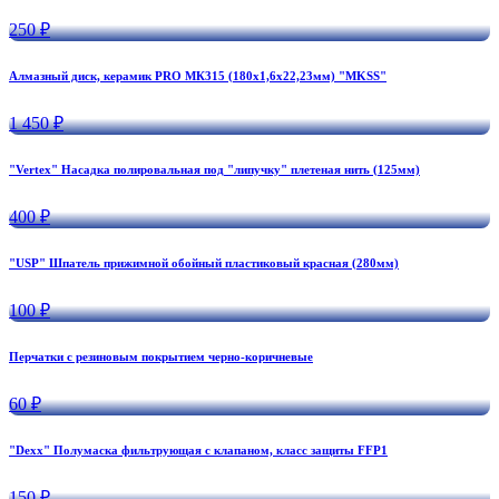
250 ₽
Алмазный диск, керамик PRO МК315 (180х1,6х22,23мм) "MKSS"
1 450 ₽
"Vertex" Насадка полировальная под "липучку" плетеная нить (125мм)
400 ₽
"USP" Шпатель прижимной обойный пластиковый красная (280мм)
100 ₽
Перчатки с резиновым покрытием черно-коричневые
60 ₽
"Dexx" Полумаска фильтрующая с клапаном, класс защиты FFP1
150 ₽