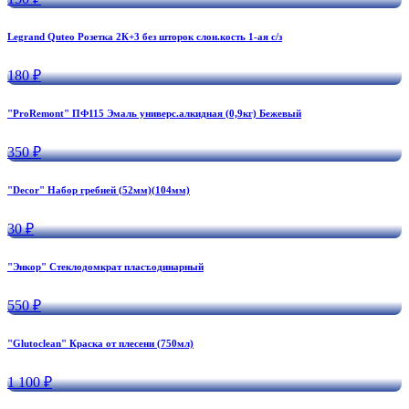
Legrand Quteo Розетка 2К+3 без шторок слон.кость 1-ая с/з
180 ₽
"ProRemont" ПФ115 Эмаль универс.алкидная (0,9кг) Бежевый
350 ₽
"Decor" Набор гребней (52мм)(104мм)
30 ₽
"Энкор" Стеклодомкрат пласт.одинарный
550 ₽
"Glutoclean" Краска от плесени (750мл)
1 100 ₽