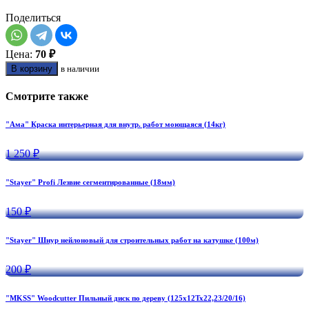
Поделиться
Цена:
70 ₽
В корзину
в наличии
Смотрите также
"Ама" Краска интерьерная для внутр. работ моющаяся (14кг)
1 250 ₽
"Stayer" Profi Лезвие сегментированные (18мм)
150 ₽
"Stayer" Шнур нейлоновый для строительных работ на катушке (100м)
200 ₽
"MKSS" Woodcutter Пильный диск по дереву (125х12Тх22,23/20/16)