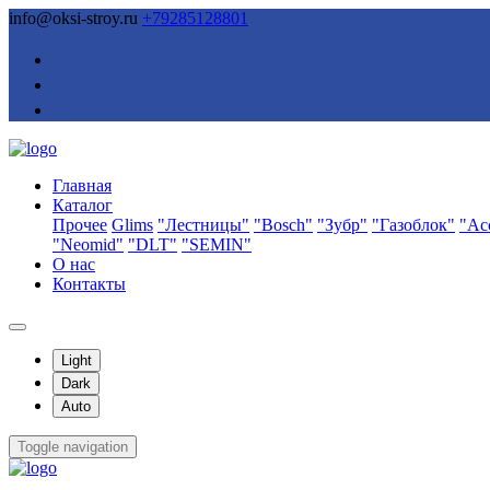
info@oksi-stroy.ru
+79285128801
Главная
Каталог
Прочее
Glims
"Лестницы"
"Bosch"
"Зубр"
"Газоблок"
"Ас
"Neomid"
"DLT"
"SEMIN"
О нас
Контакты
Light
Dark
Auto
Toggle navigation