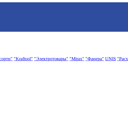
сорти"
"Kraftool"
"Электротовары"
"Mirax"
"Фанера"
UNIS
"Расх