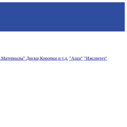
.Материалы" Диски,Коронки и т.д.
"Anza"
"Ижсинтез"