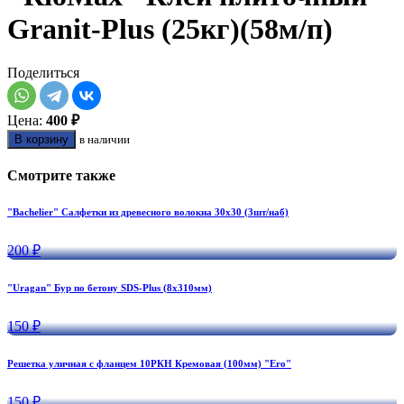
Granit-Plus (25кг)(58м/п)
Поделиться
Цена:
400 ₽
В корзину
в наличии
Смотрите также
"Bachelier" Салфетки из древесного волокна 30х30 (3шт/наб)
200 ₽
"Uragan" Бур по бетону SDS-Plus (8х310мм)
150 ₽
Решетка уличная с фланцем 10РКН Кремовая (100мм) "Ero"
150 ₽