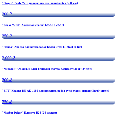
"Stayer" Profi Фасадный ролик сменный Suntex (240мм)
300 ₽
"Epoxi Metal" Холодная сварка (28,5г + 28,5г)
350 ₽
"Лакра" Краска для внутр.работ Белая Profi IT Start (14кг)
2 000 ₽
"Метилан" Обойный клей флизелин Экстра Комфорт (200г)(24п/уп)
300 ₽
"ВГТ" Краска ВД-АК-1180 для внут/нар. работ суп/белая моющая (3кг)(4шт/уп)
750 ₽
"Marbet Dekor" Плинтус B24 (24 шт/кор)