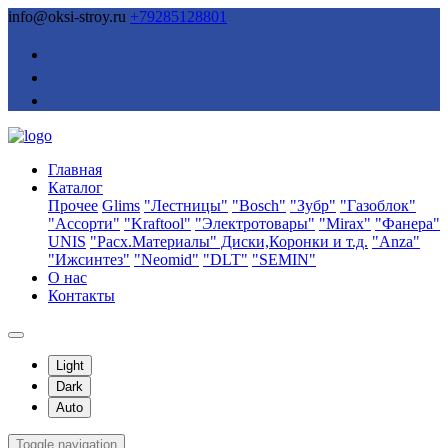
info@oksi-stroy.ru
+79285128801
Главная
Каталог
Прочее
Glims
"Лестницы"
"Bosch"
"Зубр"
"Газоблок"
"Ассорти"
"Kraftool"
"Электротовары"
"Mirax"
"Фанера"
UNIS
"Расх.Материалы" Диски,Коронки и т.д.
"Anza"
"Ижсинтез"
"Neomid"
"DLT"
"SEMIN"
О нас
Контакты
Light
Dark
Auto
Toggle navigation