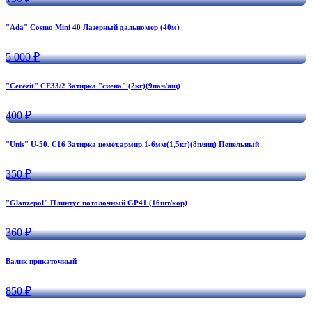
"Ada" Cosmo Mini 40 Лазерный дальномер (40м)
5 000 ₽
"Cerezit" CE33/2 Затирка "сиена" (2кг)(9пач/ящ)
400 ₽
"Unis" U-50. C16 Затирка цемет.армир.1-6мм(1,5кг)(8п/ящ) Пепельный
350 ₽
"Glanzepol" Плинтус потолочный GP41 (16шт/кор)
360 ₽
Валик прикаточный
850 ₽