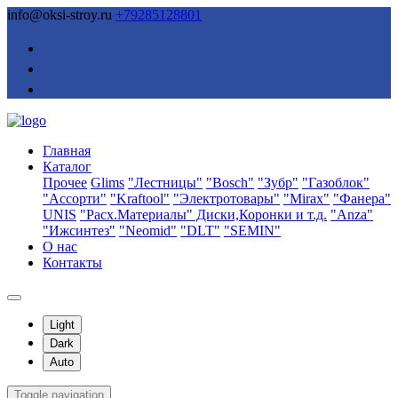
info@oksi-stroy.ru
+79285128801
Главная
Каталог
Прочее
Glims
"Лестницы"
"Bosch"
"Зубр"
"Газоблок"
"Ассорти"
"Kraftool"
"Электротовары"
"Mirax"
"Фанера"
UNIS
"Расх.Материалы" Диски,Коронки и т.д.
"Anza"
"Ижсинтез"
"Neomid"
"DLT"
"SEMIN"
О нас
Контакты
Light
Dark
Auto
Toggle navigation