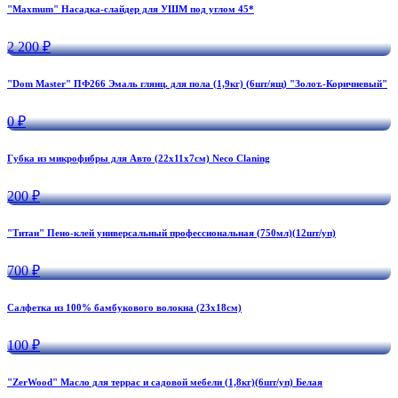
"Maxmum" Насадка-слайдер для УШМ под углом 45*
2 200 ₽
"Dom Master" ПФ266 Эмаль глянц. для пола (1,9кг) (6шт/ящ) "Золот.-Коричневый"
0 ₽
Губка из микрофибры для Авто (22х11х7см) Neco Claning
200 ₽
"Титан" Пено-клей универсальный профессиональная (750мл)(12шт/уп)
700 ₽
Салфетка из 100% бамбукового волокна (23х18см)
100 ₽
"ZerWood" Масло для террас и садовой мебели (1,8кг)(6шт/уп) Белая