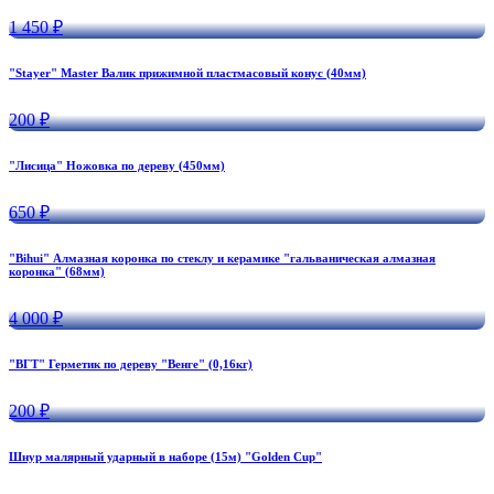
1 450 ₽
"Stayer" Master Валик прижимной пластмасовый конус (40мм)
200 ₽
"Лисица" Ножовка по дереву (450мм)
650 ₽
"Bihui" Алмазная коронка по стеклу и керамике "гальваническая алмазная
коронка" (68мм)
4 000 ₽
"ВГТ" Герметик по дереву "Венге" (0,16кг)
200 ₽
Шнур малярный ударный в наборе (15м) "Golden Cup"