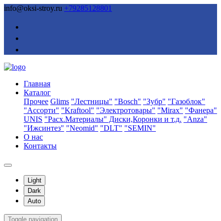
info@oksi-stroy.ru
+79285128801
Главная
Каталог
Прочее
Glims
"Лестницы"
"Bosch"
"Зубр"
"Газоблок"
"Ассорти"
"Kraftool"
"Электротовары"
"Mirax"
"Фанера"
UNIS
"Расх.Материалы" Диски,Коронки и т.д.
"Anza"
"Ижсинтез"
"Neomid"
"DLT"
"SEMIN"
О нас
Контакты
Light
Dark
Auto
Toggle navigation