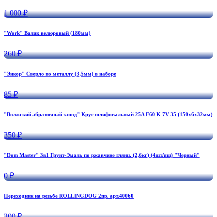
1 000 ₽
"Work" Валик велюровый (180мм)
260 ₽
"Энкор" Сверло по металлу (3,5мм) в наборе
85 ₽
"Волжский абразивный завод" Круг шлифовальный 25A F60 K 7V 35 (150х6х32мм)
350 ₽
"Dom Master" 3в1 Грунт-Эмаль по ржавчине глянц. (2,6кг) (4шт/ящ) "Черный"
0 ₽
Переходник на резьбе ROLLINGDOG 2пр. арт.40060
200 ₽