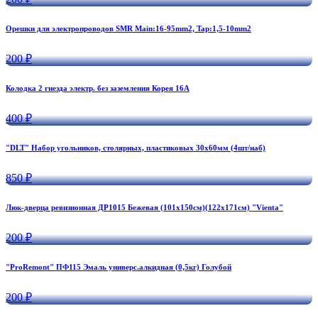
Орешки для электропроводов SMR Main:16-95mm2, Tap:1,5-10mm2
200 ₽
Колодка 2 гнезда электр. без заземления Корея 16А
400 ₽
"DLT" Набор угольников, столярных, пластиковых 30х60мм (4шт/наб)
850 ₽
Люк-дверца ревизионная ДР1015 Бежевая (101х150см)(122х171см) "Vienta"
200 ₽
"ProRemont" ПФ115 Эмаль универс.алкидная (0,5кг) Голубой
200 ₽