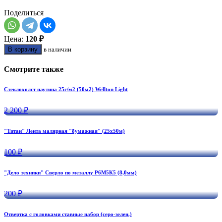
Поделиться
Цена:
120 ₽
В корзину
в наличии
Смотрите также
Стеклохолст паутина 25г/м2 (50м2) Wellton Light
2 200 ₽
"Титан" Лента малярная "бумажная" (25х50м)
100 ₽
"Дело техники" Сверло по металлу Р6М5К5 (8,0мм)
200 ₽
Отвертка с головками ставные набор (серо-зелен.)