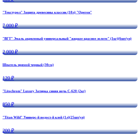
"Текстурол" Защита древесины классик (10л) "Орегон"
7 000 ₽
"ВГТ" Эмаль акриловый универсальный "жидкое красное золото" (1кг)(6шт/уп)
2 000 ₽
Шпатель прямой черный (30см)
120 ₽
"Litochrom" Luxury Затирка синяя ночь С-620 (2кг)
850 ₽
"Titan Wild" Универс-й водост-й клей (1л)(25шт/уп)
200 ₽