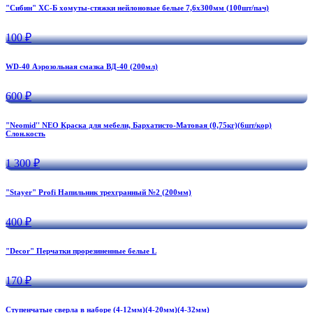
"Сибин" ХС-Б хомуты-стяжки нейлоновые белые 7,6х300мм (100шт/пач)
100 ₽
WD-40 Аэрозольная смазка ВД-40 (200мл)
600 ₽
"Neomid'' NEO Краска для мебели, Бархатисто-Матовая (0,75кг)(6шт/кор)
Слон.кость
1 300 ₽
"Stayer" Profi Напильник трехгранный №2 (200мм)
400 ₽
"Decor" Перчатки прорезиненные белые L
170 ₽
Ступенчатые сверла в наборе (4-12мм)(4-20мм)(4-32мм)