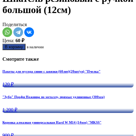
большой (12см)
Поделиться
Цена:
60 ₽
В корзину
в наличии
Смотрите также
Пакеты для мусора синие с завязки (60лит)(20шт/уп) "Пчелка"
120 ₽
"Зубр" Профи Ножница по металлу, прямые удлиненные (300мм)
1 200 ₽
Коронка алмазная универсальная Hard W M14 (14мм) "MKSS"
900 ₽