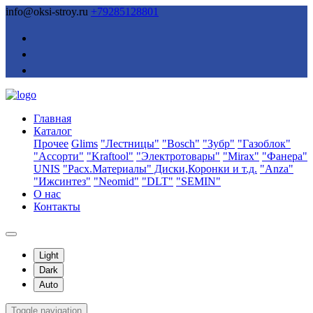
info@oksi-stroy.ru
+79285128801
Главная
Каталог
Прочее
Glims
"Лестницы"
"Bosch"
"Зубр"
"Газоблок"
"Ассорти"
"Kraftool"
"Электротовары"
"Mirax"
"Фанера"
UNIS
"Расх.Материалы" Диски,Коронки и т.д.
"Anza"
"Ижсинтез"
"Neomid"
"DLT"
"SEMIN"
О нас
Контакты
Light
Dark
Auto
Toggle navigation