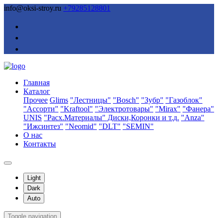
info@oksi-stroy.ru
+79285128801
Главная
Каталог
Прочее
Glims
"Лестницы"
"Bosch"
"Зубр"
"Газоблок"
"Ассорти"
"Kraftool"
"Электротовары"
"Mirax"
"Фанера"
UNIS
"Расх.Материалы" Диски,Коронки и т.д.
"Anza"
"Ижсинтез"
"Neomid"
"DLT"
"SEMIN"
О нас
Контакты
Light
Dark
Auto
Toggle navigation