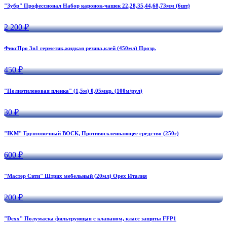
"Зубр" Профессионал Набор каронок-чашек 22,28,35,44,68,73мм (6шт)
2 200 ₽
ФиксПро 3в1 герметик,жидкая резина,клей (450мл) Прозр.
450 ₽
"Полиэтиленовая пленка" (1,5м) 0,05мкр. (100м/рул)
30 ₽
"IKM" Грунтовочный ВОСК, Противосклеивающее средство (250г)
600 ₽
"Мастер Сити" Штрих мебельный (20мл) Орех Италия
200 ₽
"Dexx" Полумаска фильтрующая с клапаном, класс защиты FFP1