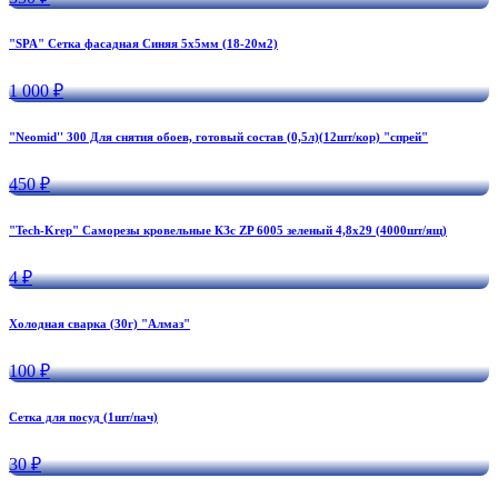
"SPA" Сетка фасадная Синяя 5х5мм (18-20м2)
1 000 ₽
"Neomid'' 300 Для снятия обоев, готовый состав (0,5л)(12шт/кор) "спрей"
450 ₽
"Tech-Krep" Саморезы кровельные КЗс ZP 6005 зеленый 4,8х29 (4000шт/ящ)
4 ₽
Холодная сварка (30г) "Алмаз"
100 ₽
Сетка для посуд (1шт/пач)
30 ₽