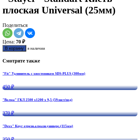
плоская Universal (25мм)
Поделиться
Цена:
70 ₽
В корзину
в наличии
Смотрите также
"Fit" Удлинитель с хвостовиком SDS-PLUS (300мм)
450 ₽
"Волма" ГКЛ 2500 х1200 х 9,5 (59лист/под)
370 ₽
"Dexx" Круг отрезн.алмазн.универс.(115мм)
350 ₽