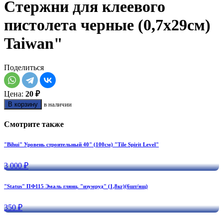
Стержни для клеевого
пистолета черные (0,7х29см)
Taiwan"
Поделиться
Цена:
20 ₽
В корзину
в наличии
Смотрите также
"Bihui" Уровень строительный 40" (100см) "Tile Spirit Level"
3 000 ₽
"Status" ПФ115 Эмаль глянц. "изумруд" (1,8кг)(6шт/ящ)
350 ₽