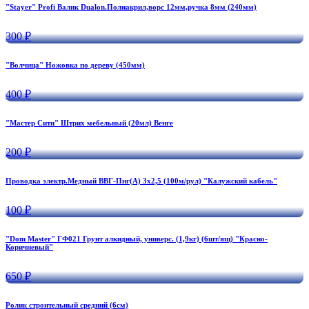
"Stayer" Profi Валик Dualon.Полиакрил,ворс 12мм,ручка 8мм (240мм)
300 ₽
"Волчица" Ножовка по дереву (450мм)
400 ₽
"Мастер Сити" Штрих мебельный (20мл) Венге
200 ₽
Проводка электр.Медный ВВГ-Пнг(А) 3х2,5 (100м/рул) "Калужский кабель"
100 ₽
"Dom Master" ГФ021 Грунт алкидный, универс. (1,9кг) (6шт/ящ) "Красно-
Коричневый"
650 ₽
Ролик строительный средний (6см)