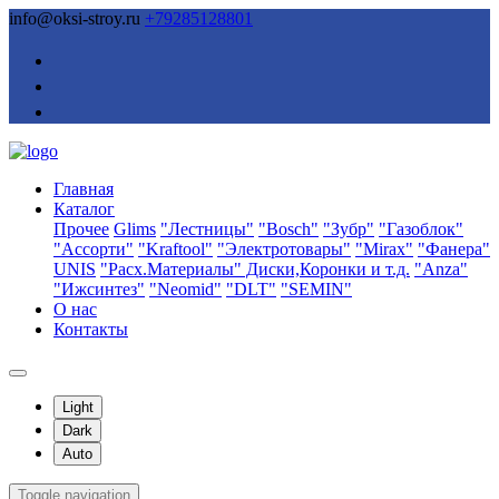
info@oksi-stroy.ru
+79285128801
Главная
Каталог
Прочее
Glims
"Лестницы"
"Bosch"
"Зубр"
"Газоблок"
"Ассорти"
"Kraftool"
"Электротовары"
"Mirax"
"Фанера"
UNIS
"Расх.Материалы" Диски,Коронки и т.д.
"Anza"
"Ижсинтез"
"Neomid"
"DLT"
"SEMIN"
О нас
Контакты
Light
Dark
Auto
Toggle navigation