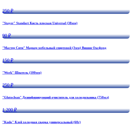
250 ₽
"Stayer" Standart Кисть плоская Universal (38мм)
90 ₽
"Мастер Сити" Маркер мебельный спиртовой (3мм) Вишня Оксфорд
150 ₽
"Work" Шпатель (100мм)
250 ₽
"Glutoclean" Дезинфицирующий очиститель для холодильника (750мл)
1 200 ₽
"Kudo" Клей холодная сварка универсальный (60г)