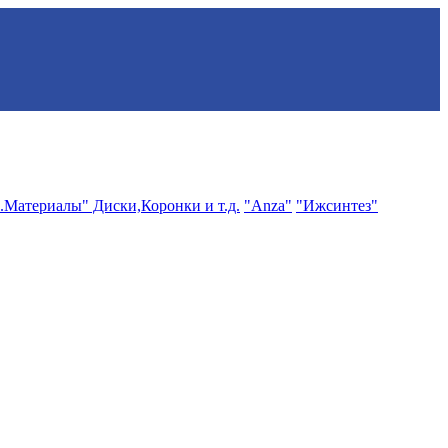
.Материалы" Диски,Коронки и т.д.
"Anza"
"Ижсинтез"