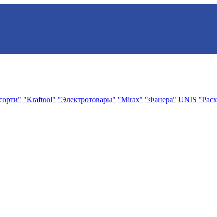
сорти"
"Kraftool"
"Электротовары"
"Mirax"
"Фанера"
UNIS
"Расх