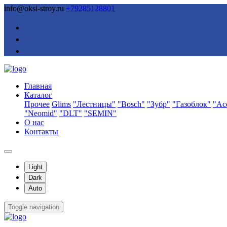
info@oksi-stroy.ru
+79285128801
Главная
Каталог
Прочее
Glims
"Лестницы"
"Bosch"
"Зубр"
"Газоблок"
"Ас
"Neomid"
"DLT"
"SEMIN"
О нас
Контакты
Light
Dark
Auto
Toggle navigation