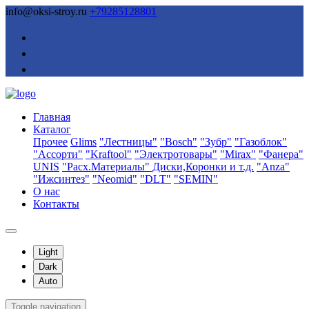
info@oksi-stroy.ru
+79285128801
Главная
Каталог
Прочее
Glims
"Лестницы"
"Bosch"
"Зубр"
"Газоблок"
"Ассорти"
"Kraftool"
"Электротовары"
"Mirax"
"Фанера"
UNIS
"Расх.Материалы" Диски,Коронки и т.д.
"Anza"
"Ижсинтез"
"Neomid"
"DLT"
"SEMIN"
О нас
Контакты
Light
Dark
Auto
Toggle navigation