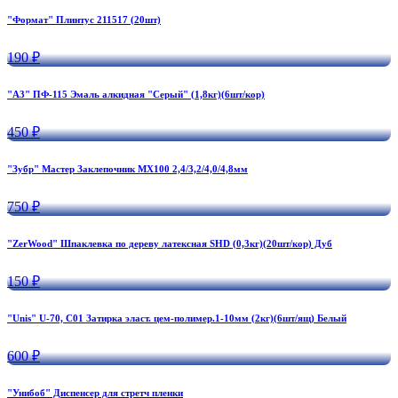
"Формат" Плинтус 211517 (20шт)
190 ₽
"А3" ПФ-115 Эмаль алкидная "Серый" (1,8кг)(6шт/кор)
450 ₽
"Зубр" Мастер Заклепочник МХ100 2,4/3,2/4,0/4,8мм
750 ₽
"ZerWood" Шпаклевка по дереву латексная SHD (0,3кг)(20шт/кор) Дуб
150 ₽
"Unis" U-70, C01 Затирка эласт. цем-полимер.1-10мм (2кг)(6шт/ящ) Белый
600 ₽
"Унибоб" Диспенсер для стретч пленки