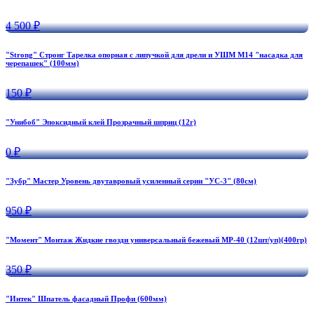
4 500 ₽
"Strong" Стронг Тарелка опорная с липучкой для дрели и УШМ М14 "насадка для
черепашек" (100мм)
150 ₽
"Унибоб" Эпоксидный клей Прозрачный шприц (12г)
0 ₽
"Зубр" Мастер Уровень двутавровый усиленный серии "УС-3" (80см)
950 ₽
"Момент" Монтаж Жидкие гвозди универсальный бежевый МР-40 (12шт/уп)(400гр)
350 ₽
"Интек" Шпатель фасадный Профи (600мм)