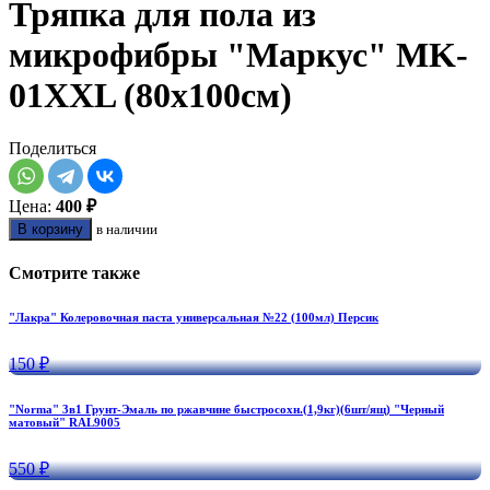
Тряпка для пола из
микрофибры "Маркус" MK-
01XXL (80х100см)
Поделиться
Цена:
400 ₽
В корзину
в наличии
Смотрите также
"Лакра" Колеровочная паста универсальная №22 (100мл) Персик
150 ₽
"Norma" 3в1 Грунт-Эмаль по ржавчине быстросохн.(1,9кг)(6шт/ящ) "Черный
матовый" RAL9005
550 ₽