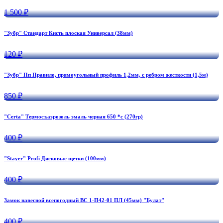
1 500 ₽
"Зубр" Стандарт Кисть плоская Универсал (38мм)
120 ₽
"Зубр" Пп Правило, прямоугольный профиль 1,2мм, с ребром жесткости (1,5м)
850 ₽
"Certa" Термост.аэрозоль эмаль черная 650 *с (270гр)
400 ₽
"Stayer" Profi Дисковые щетки (100мм)
400 ₽
Замок навесной всепогодный ВС 1-П42-01 ПЛ (45мм) "Булат"
400 ₽