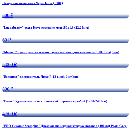
Наждачка метражная Черн. 60см (Р180)
500 ₽
"Lugaabrasiv" extra Круг отрезн по мет(180х1,6х22,23мм)
60 ₽
"Магнус" Трап хром.железный с прямым выходом клапаном (300х85х4,8мм)
5 000 ₽
"Вершина" растворитель Люкс Р-12 (1л)(12шт/ящ)
300 ₽
"Decor" Удлинитель телескопический стержень с резбой (1200-2400см)
4 500 ₽
"PRO Ceramic Seamglue" Двойная эпоксидная затирка матовая (400мл) Pearl Grey