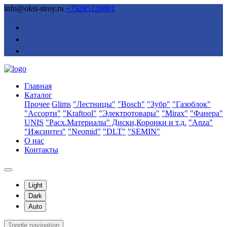
info@oksi-stroy.ru
+79285128801
Главная
Каталог
Прочее
Glims
"Лестницы"
"Bosch"
"Зубр"
"Газоблок"
"Ассорти"
"Kraftool"
"Электротовары"
"Mirax"
"Фанера"
UNIS
"Расх.Материалы" Диски,Коронки и т.д.
"Anza"
"Ижсинтез"
"Neomid"
"DLT"
"SEMIN"
О нас
Контакты
Light
Dark
Auto
Toggle navigation