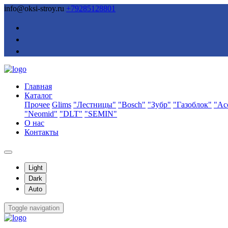
info@oksi-stroy.ru
+79285128801
Главная
Каталог
Прочее
Glims
"Лестницы"
"Bosch"
"Зубр"
"Газоблок"
"Ас
"Neomid"
"DLT"
"SEMIN"
О нас
Контакты
Light
Dark
Auto
Toggle navigation