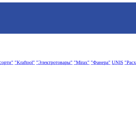
сорти"
"Kraftool"
"Электротовары"
"Mirax"
"Фанера"
UNIS
"Расх