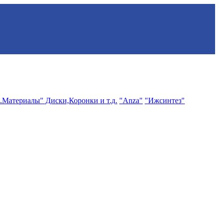
.Материалы" Диски,Коронки и т.д.
"Anza"
"Ижсинтез"