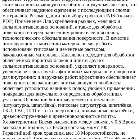
снижая их впитывающую способность и улучшая адгезию, что
обеспечивает надежное сцепление с последующими слоями
материалов. Рекомендации по выбору грунтов UNIS (скачать
PDF) Применение Для укрепления рыхлых, мелящих и
сильновпитывающих оснований, а также для обработки
поверхности перед нанесением ровнителей для полов,
технологического обеспыливания поверхности. В качестве
последующих к нанесению материалов могут быть
использованы гипсовые и цементные растворы,
лакокрасочные материалы. Идеально подходит для обработки
облегченных пористых блоков и плит и других
сильновпитывающих оснований. укрепляет поверхность;
увеличивает срок службы финишных материалов и покрытий;
для внутренних и наружных работ; эффективно обеспыливает
поверхность; выравнивает впитывающую способность;
облегчает устройство наливных полов; удобен в применении,
подкрашен для визуального определения обработанных
участков. Основание Бетонные, цементно-песчаные
(штукатурка, шпатлёвка), гипсовые (штукатурка, шпатлёвка,
ГКЛ, ГВЛ, ПГП и т.п.) поверхности, полимерные шпатлёвки,
древесностружечные и древесноволокнистые плиты.
Характеристики Время высыхания между слоями, ч 0,5 Время
высыхания полное, ч 3 Расход состава, мл/м? 100
Гарантийный срок хранения, мес 18 Морозостойкость, не
менее, цикл 5 Температура выполнения работ, °C от +5 до +30