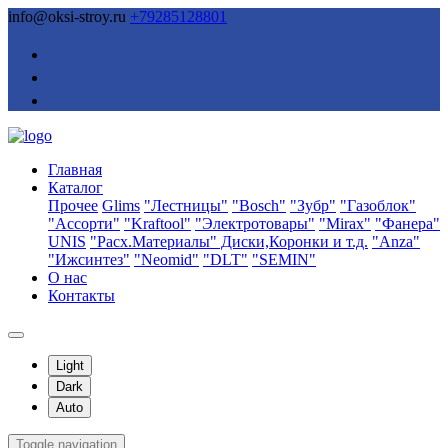
info@oksi-stroy.ru
+79285128801
Главная
Каталог
Прочее
Glims
"Лестницы"
"Bosch"
"Зубр"
"Газоблок"
"Ассорти"
"Kraftool"
"Электротовары"
"Mirax"
"Фанера"
UNIS
"Расх.Материалы" Диски,Коронки и т.д.
"Anza"
"Ижсинтез"
"Neomid"
"DLT"
"SEMIN"
О нас
Контакты
Light
Dark
Auto
Toggle navigation