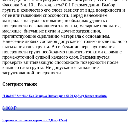
Фасовка 5 л, 10 л Расход, кг/м? 0,1 Рекомендации Выбор
грунта и количество его слоев зависят от вида поверхности и
от ее впитывающей способности. Перед нанесением
материала на сухое основание, необходимо удалить с
поверхности осыпающиеся элементы, малярные покрытия,
масляные, битумные пятна и другие загрязнения,
препятствующие сцеплению материала с основанием.
Нанесение любых составов допускается только после полного
высыхания слоя грунта. Во избежание перегрунтования
поверхности грунт необходимо наносить тонкими слоями с
промежуточной сушкой каждого слоя. Рекомендуется
проверять впитывающую способность поверхности после
каждого слоя грунта. Не допускается запыление
загрунтованной поверхности.
Смотрите также
"Litokol" Starlike Evo Затирка Эпоксидная S100 (2,5кг) Bianco Assoluto
5 000 ₽
Черенок от молотка турецкого 2,8см (42см)