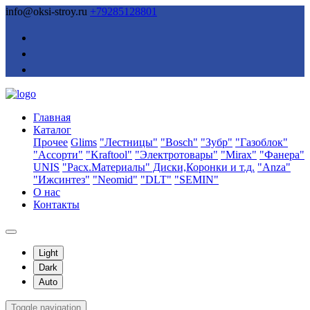
info@oksi-stroy.ru
+79285128801
Главная
Каталог
Прочее
Glims
"Лестницы"
"Bosch"
"Зубр"
"Газоблок"
"Ассорти"
"Kraftool"
"Электротовары"
"Mirax"
"Фанера"
UNIS
"Расх.Материалы" Диски,Коронки и т.д.
"Anza"
"Ижсинтез"
"Neomid"
"DLT"
"SEMIN"
О нас
Контакты
Light
Dark
Auto
Toggle navigation