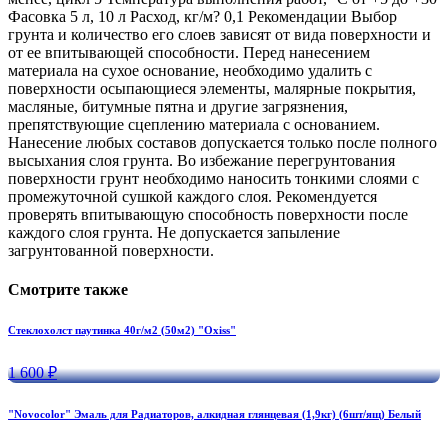
Фасовка 5 л, 10 л Расход, кг/м? 0,1 Рекомендации Выбор
грунта и количество его слоев зависят от вида поверхности и
от ее впитывающей способности. Перед нанесением
материала на сухое основание, необходимо удалить с
поверхности осыпающиеся элементы, малярные покрытия,
масляные, битумные пятна и другие загрязнения,
препятствующие сцеплению материала с основанием.
Нанесение любых составов допускается только после полного
высыхания слоя грунта. Во избежание перегрунтования
поверхности грунт необходимо наносить тонкими слоями с
промежуточной сушкой каждого слоя. Рекомендуется
проверять впитывающую способность поверхности после
каждого слоя грунта. Не допускается запыление
загрунтованной поверхности.
Смотрите также
Стеклохолст паутинка 40г/м2 (50м2) "Oxiss"
1 600 ₽
"Novocolor" Эмаль для Радиаторов, алкидная глянцевая (1,9кг) (6шт/ящ) Белый