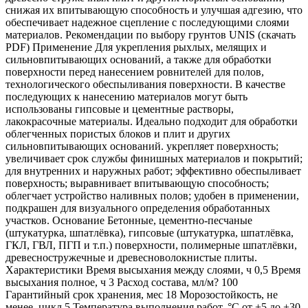
снижая их впитывающую способность и улучшая адгезию, что
обеспечивает надежное сцепление с последующими слоями
материалов. Рекомендации по выбору грунтов UNIS (скачать
PDF) Применение Для укрепления рыхлых, мелящих и
сильновпитывающих оснований, а также для обработки
поверхности перед нанесением ровнителей для полов,
технологического обеспыливания поверхности. В качестве
последующих к нанесению материалов могут быть
использованы гипсовые и цементные растворы,
лакокрасочные материалы. Идеально подходит для обработки
облегченных пористых блоков и плит и других
сильновпитывающих оснований. укрепляет поверхность;
увеличивает срок службы финишных материалов и покрытий;
для внутренних и наружных работ; эффективно обеспыливает
поверхность; выравнивает впитывающую способность;
облегчает устройство наливных полов; удобен в применении,
подкрашен для визуального определения обработанных
участков. Основание Бетонные, цементно-песчаные
(штукатурка, шпатлёвка), гипсовые (штукатурка, шпатлёвка,
ГКЛ, ГВЛ, ПГП и т.п.) поверхности, полимерные шпатлёвки,
древесностружечные и древесноволокнистые плиты.
Характеристики Время высыхания между слоями, ч 0,5 Время
высыхания полное, ч 3 Расход состава, мл/м? 100
Гарантийный срок хранения, мес 18 Морозостойкость, не
менее, цикл 5 Температура выполнения работ, °C от +5 до +30