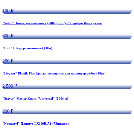
100 ₽
"Solex" Эмаль декоративная (500г)(6шт/уп) Серебро Жемчужное
600 ₽
"USP" Шнур разметочный (30м)
250 ₽
"Elegant" Plastik Plus Краска моющаяся для нар/внутр.работ (10кг)
2 500 ₽
"Stayer" Master Кисть "Universal" (100мм)
200 ₽
"Nomastyl" Плинтус LX110R/A1 (75шт/кор)