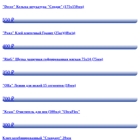
"Decor" Кельма штукатура "Сердце" (175х150мм)
550 ₽
"Роял" Клей плиточный Гранит (25кг)(48м/п)
400 ₽
"RinG" Щетка чащечная гофрированная мягкая 75х14 (75мм)
350 ₽
"Olfa" Лезвия для ножей 15 сегментов (18мм)
700 ₽
"Krass" Очиститель для пен (500мл) "UltraFlex"
300 ₽
Ключ комбинированный "Стандарт" 20мм