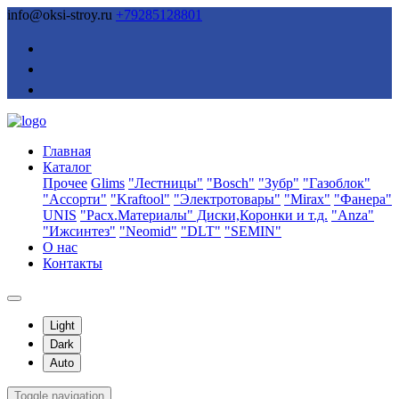
info@oksi-stroy.ru
+79285128801
Главная
Каталог
Прочее
Glims
"Лестницы"
"Bosch"
"Зубр"
"Газоблок"
"Ассорти"
"Kraftool"
"Электротовары"
"Mirax"
"Фанера"
UNIS
"Расх.Материалы" Диски,Коронки и т.д.
"Anza"
"Ижсинтез"
"Neomid"
"DLT"
"SEMIN"
О нас
Контакты
Light
Dark
Auto
Toggle navigation