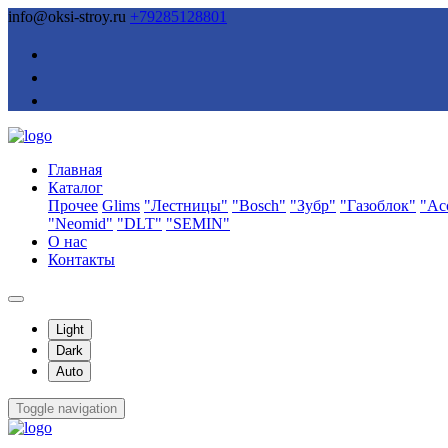
info@oksi-stroy.ru
+79285128801
Главная
Каталог
Прочее
Glims
"Лестницы"
"Bosch"
"Зубр"
"Газоблок"
"Ас
"Neomid"
"DLT"
"SEMIN"
О нас
Контакты
Light
Dark
Auto
Toggle navigation