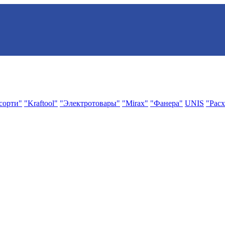
сорти"
"Kraftool"
"Электротовары"
"Mirax"
"Фанера"
UNIS
"Расх