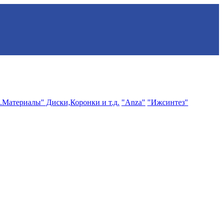
.Материалы" Диски,Коронки и т.д.
"Anza"
"Ижсинтез"