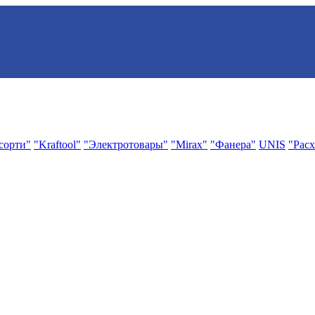
сорти"
"Kraftool"
"Электротовары"
"Mirax"
"Фанера"
UNIS
"Расх