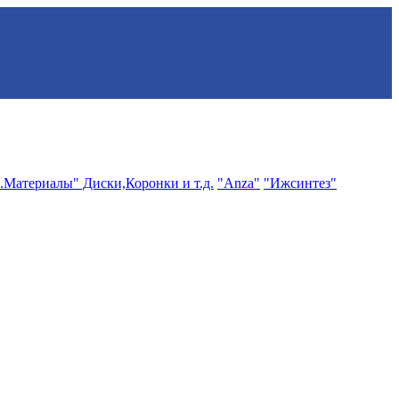
.Материалы" Диски,Коронки и т.д.
"Anza"
"Ижсинтез"