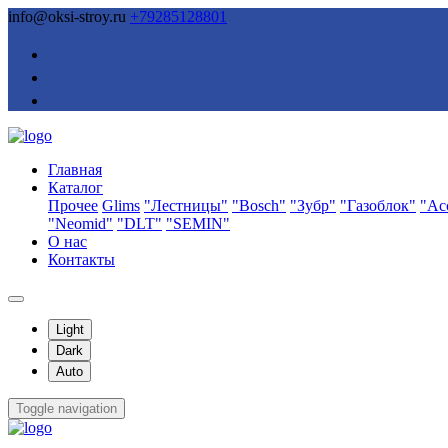
info@oksi-stroy.ru
+79285128801
Главная
Каталог
Прочее
Glims
"Лестницы"
"Bosch"
"Зубр"
"Газоблок"
"Ас
"Neomid"
"DLT"
"SEMIN"
О нас
Контакты
Light
Dark
Auto
Toggle navigation