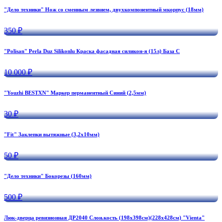
"Дело техники" Нож со сменным лезвием, двухкомпонентный мкорпус (18мм)
350 ₽
"Polisan" Perla Duz Silikonlu Краска фасадная силикон-я (15л) База С
10 000 ₽
"Youzhi BESTXN" Маркер перманентный Синий (2,5мм)
30 ₽
"Fit" Заклепки вытяжные (3,2х10мм)
50 ₽
"Дело техники" Бокорезы (160мм)
500 ₽
Люк-дверца ревизионная ДР2040 Слон.кость (198х398см)(228х428см) "Vienta"