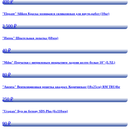
400 ₽
"Elegant" Silikon Краска моющаяся силиконовая для внутр.работ (10кг)
3 500 ₽
"Интек" Шпательная лопатка (60мм)
40 ₽
"Mdsu" Перчатки с нитриловым покрытием ладони желто-белые 10" (L/XL)
80 ₽
"Авента" Вентиляционная решетка квадрат. Коричневая (18х25см) RM TRU4br
250 ₽
"Uragan" Бур по бетону SDS-Plus (6х110мм)
90 ₽