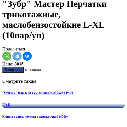
"Зубр" Мастер Перчатки
трикотажные,
маслобензостойкие L-XL
(10пар/уп)
Поделиться
Цена:
80 ₽
В корзину
в наличии
Смотрите также
"Smirdex" Нажд. на бум.осн.красн.230х280 Р400
70 ₽
Киянка оранж. круглая с дерев.ручкой (400г)