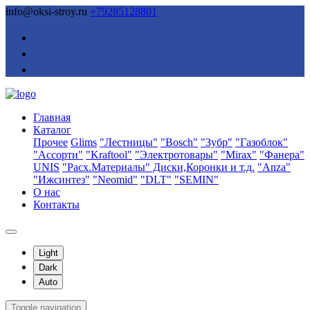
info@oksi-stroy.ru
+79285128801
Главная
Каталог
Прочее
Glims
"Лестницы"
"Bosch"
"Зубр"
"Газоблок"
"Ассорти"
"Kraftool"
"Электротовары"
"Mirax"
"Фанера"
UNIS
"Расх.Материалы" Диски,Коронки и т.д.
"Anza"
"Ижсинтез"
"Neomid"
"DLT"
"SEMIN"
О нас
Контакты
Light
Dark
Auto
Toggle navigation