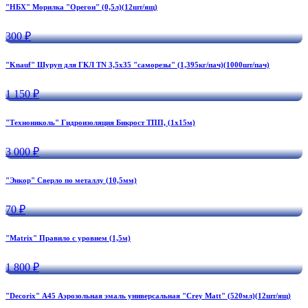
"НБХ" Морилка "Орегон" (0,5л)(12шт/ящ)
300 ₽
"Knauf" Шуруп для ГКЛ TN 3,5х35 "саморезы" (1,395кг/пач)(1000шт/пач)
1 150 ₽
"Технониколь" Гидроизоляция Бикрост ТПП, (1х15м)
3 000 ₽
"Энкор" Сверло по металлу (10,5мм)
70 ₽
"Matrix" Правило с уровнем (1,5м)
1 800 ₽
"Decorix" А45 Аэрозольная эмаль универсальная "Crey Matt" (520мл)(12шт/ящ)