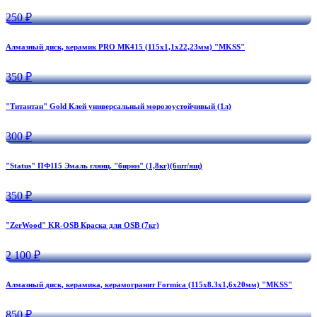
250 ₽
Алмазный диск, керамик PRO МК415 (115х1,1х22,23мм) "MKSS"
350 ₽
"Титантан" Gold Клей универсальный морозоустойчивый (1л)
300 ₽
"Status" ПФ115 Эмаль глянц. "бирюз" (1,8кг)(6шт/ящ)
350 ₽
"ZerWood" KR-OSB Краска для OSB (7кг)
2 100 ₽
Алмазный диск, керамика, керамогранит Formica (115х8.3х1,6х20мм) "MKSS"
850 ₽