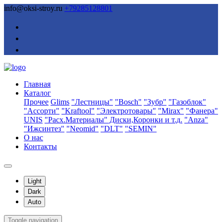
info@oksi-stroy.ru
+79285128801
Главная
Каталог
Прочее
Glims
"Лестницы"
"Bosch"
"Зубр"
"Газоблок"
"Ассорти"
"Kraftool"
"Электротовары"
"Mirax"
"Фанера"
UNIS
"Расх.Материалы" Диски,Коронки и т.д.
"Anza"
"Ижсинтез"
"Neomid"
"DLT"
"SEMIN"
О нас
Контакты
Light
Dark
Auto
Toggle navigation