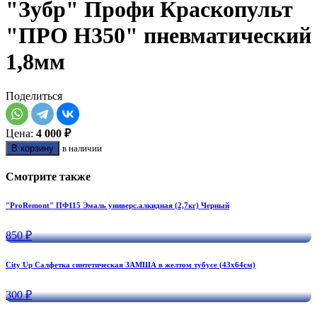
"Зубр" Профи Краскопульт
"ПРО Н350" пневматический
1,8мм
Поделиться
Цена:
4 000 ₽
В корзину
в наличии
Смотрите также
"ProRemont" ПФ115 Эмаль универс.алкидная (2,7кг) Черный
850 ₽
City Up Салфетка синтетическая ЗАМША в желтом тубусе (43х64см)
300 ₽