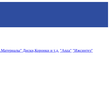
.Материалы" Диски,Коронки и т.д.
"Anza"
"Ижсинтез"