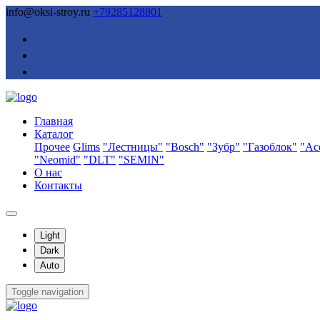
info@oksi-stroy.ru
+79285128801
Главная
Каталог
Прочее
Glims
"Лестницы"
"Bosch"
"Зубр"
"Газоблок"
"Ас
"Neomid"
"DLT"
"SEMIN"
О нас
Контакты
Light
Dark
Auto
Toggle navigation