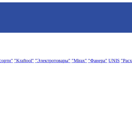
сорти"
"Kraftool"
"Электротовары"
"Mirax"
"Фанера"
UNIS
"Расх